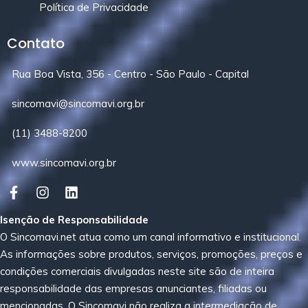
Política de Privacidade
Contato
Rua Boa Vista, 356 - Centro - São Paulo - Capital
sincomavi@sincomavi.org.br
(11) 3488-8200
www.sincomavi.org.br
Isenção de Responsabilidade
O Sincomavi.net atua como um canal informativo e institucional.
As informações sobre produtos, serviços, promoções, preços e
condições comerciais divulgadas neste site são de inteira
responsabilidade das empresas anunciantes, filiadas ou
mencionadas. O Sincomavi não realiza a intermediação de