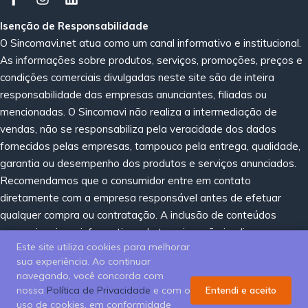
Isenção de Responsabilidade
O Sincomavi.net atua como um canal informativo e institucional.
As informações sobre produtos, serviços, promoções, preços e
condições comerciais divulgadas neste site são de inteira
responsabilidade das empresas anunciantes, filiadas ou
mencionadas. O Sincomavi não realiza a intermediação de
vendas, não se responsabiliza pela veracidade dos dados
fornecidos pelas empresas, tampouco pela entrega, qualidade,
garantia ou desempenho dos produtos e serviços anunciados.
Recomendamos que o consumidor entre em contato
diretamente com a empresa responsável antes de efetuar
qualquer compra ou contratação. A inclusão de conteúdos
promocionais ou informativos de terceiros não implica em
Este site utiliza cookies para melhorar
recomendação, certificação ou endosso por parte do Sincomavi.
sua experiência. Ao continuar
navegando, você concorda com
nossa
Política de Privacidade
e com o
Entendi e aceito
uso de cookies, em conformidade