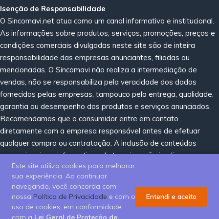
Isenção de Responsabilidade
O Sincomavi.net atua como um canal informativo e institucional.
As informações sobre produtos, serviços, promoções, preços e
condições comerciais divulgadas neste site são de inteira
responsabilidade das empresas anunciantes, filiadas ou
mencionadas. O Sincomavi não realiza a intermediação de
vendas, não se responsabiliza pela veracidade dos dados
fornecidos pelas empresas, tampouco pela entrega, qualidade,
garantia ou desempenho dos produtos e serviços anunciados.
Recomendamos que o consumidor entre em contato
diretamente com a empresa responsável antes de efetuar
qualquer compra ou contratação. A inclusão de conteúdos
promocionais ou informativos de terceiros não implica em
Este site utiliza cookies para melhorar
recomendação, certificação ou endosso por parte do Sincomavi.
sua experiência. Ao continuar
navegando, você concorda com
nossa
Política de Privacidade
e com o
Entendi e aceito
uso de cookies, em conformidade
Sincomavi 2025
com a
Lei Geral de Proteção de