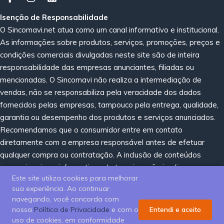
Isenção de Responsabilidade
O Sincomavi.net atua como um canal informativo e institucional.
As informações sobre produtos, serviços, promoções, preços e
condições comerciais divulgadas neste site são de inteira
responsabilidade das empresas anunciantes, filiadas ou
mencionadas. O Sincomavi não realiza a intermediação de
vendas, não se responsabiliza pela veracidade dos dados
fornecidos pelas empresas, tampouco pela entrega, qualidade,
garantia ou desempenho dos produtos e serviços anunciados.
Recomendamos que o consumidor entre em contato
diretamente com a empresa responsável antes de efetuar
qualquer compra ou contratação. A inclusão de conteúdos
promocionais ou informativos de terceiros não implica em
Este site utiliza cookies para melhorar
recomendação, certificação ou endosso por parte do Sincomavi.
sua experiência. Ao continuar
navegando, você concorda com
nossa
Política de Privacidade
e com o
Entendi e aceito
uso de cookies, em conformidade