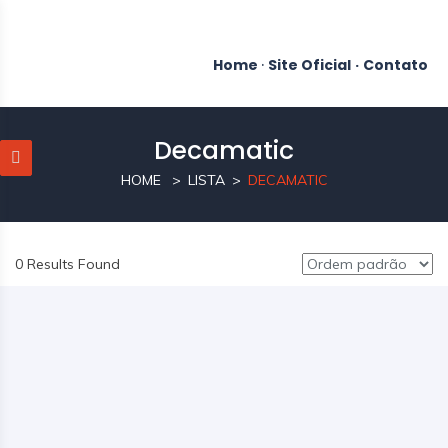
Home
·
Site Oficial
·
Contato
Decamatic
HOME
LISTA
DECAMATIC
0 Results Found